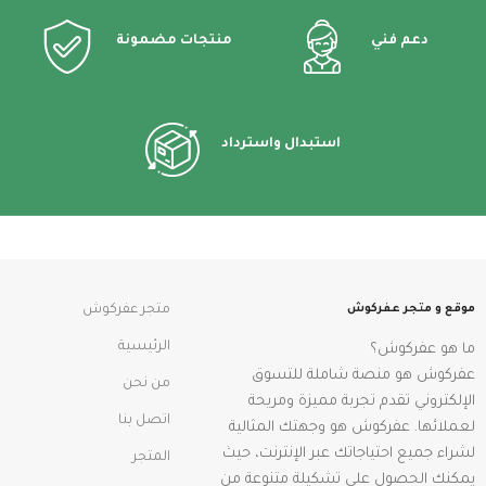
دعم فني
منتجات مضمونة
استبدال واسترداد
موقع و متجر عفركوش
متجر عفركوش
الرئيسية
ما هو عفركوش؟
عفركوش هو منصة شاملة للتسوق
من نحن
الإلكتروني تقدم تجربة مميزة ومريحة
اتصل بنا
لعملائها. عفركوش هو وجهتك المثالية
لشراء جميع احتياجاتك عبر الإنترنت، حيث
المتجر
يمكنك الحصول على تشكيلة متنوعة من