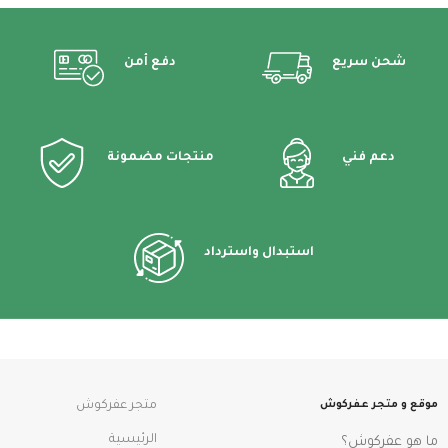
شحن سريع
دفع أمن
دعم فني
منتجات مضمونة
استبدال واسترداد
موقع و متجر عفركوش
متجر عفركوش
الرئيسية
ما هو عفركوش؟