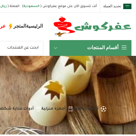
تحديد العملة
أنت تتسوق الآن علي موقع عفركوش (
السعودية
) . العملة (
ريال
الرئيسية
المتجر
عر
أقسام المنتجات
أجهزة رياضية
أجهزة منزلية
أدوات عناية شخص