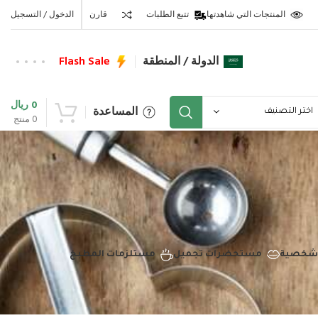
المنتجات التي شاهدتها
تتبع الطلبات
قارن
الدخول / التسجيل
الدولة / المنطقة
Flash Sale
0
ريال
المساعدة
اختر التصنيف
0
منتج
 شخصية
مستحضرات تجميل
مستلزمات المطبخ