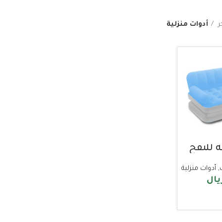
ر
أدوات منزلية
ة للنفخ
,
أدوات منزلية
يال
 السلة