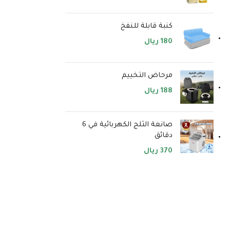
كنبة قابلة للنفخ
180
ريال
مرحاض التخييم
188
ريال
صانعة الثلج الكهربائية في 6
دقائق
370
ريال