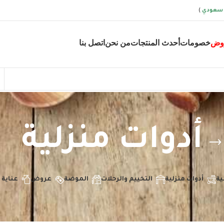
 سعودي
)
وض
خصومات
أحدث المنتجات
من نحن
اتصل بنا
أدوات منزلية
ية
أدوات منزلية
التخييم والرحلات
الموضة
عروض
عناية