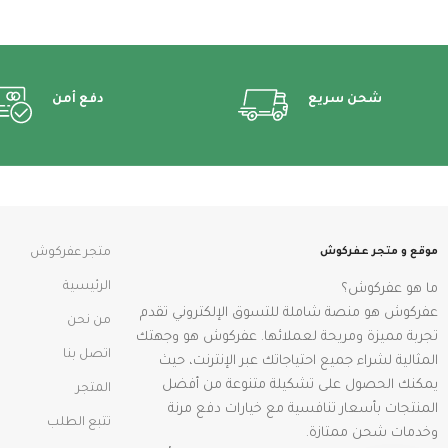
شحن سريع
دفع أمن
موقع و متجر عفركوش
متجر عفركوش
الرئيسية
ما هو عفركوش؟
عفركوش هو منصة شاملة للتسوق الإلكتروني تقدم
من نحن
تجربة مميزة ومريحة لعملائها. عفركوش هو وجهتك
اتصل بنا
المثالية لشراء جميع احتياجاتك عبر الإنترنت، حيث
يمكنك الحصول على تشكيلة متنوعة من أفضل
المتجر
المنتجات بأسعار تنافسية مع خيارات دفع مرنة
تتبع الطلب
وخدمات شحن ممتازة.