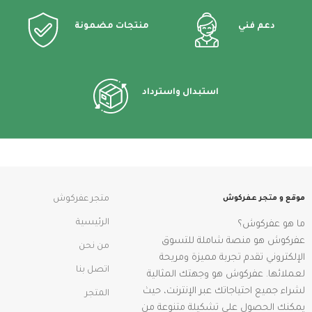
دعم فني
منتجات مضمونة
استبدال واسترداد
موقع و متجر عفركوش
متجر عفركوش
الرئيسية
ما هو عفركوش؟
عفركوش هو منصة شاملة للتسوق
من نحن
الإلكتروني تقدم تجربة مميزة ومريحة
اتصل بنا
لعملائها. عفركوش هو وجهتك المثالية
لشراء جميع احتياجاتك عبر الإنترنت، حيث
المتجر
يمكنك الحصول على تشكيلة متنوعة من