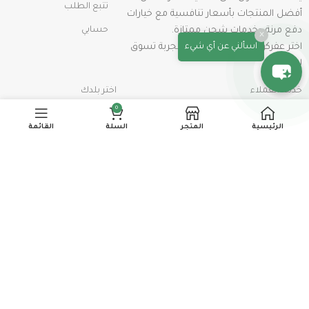
تتبع الطلب
أفضل المنتجات بأسعار تنافسية مع خيارات
دفع مرنة وخدمات شحن ممتازة.
حسابي
×
اختر عفركوش اليوم واستمتع بتجربة تسوق
اسألني عن أي شيء
لا تُنسى!
خدمة العملاء
اختر بلدك
0
كيفية عمل طلب شراء
السعودية
الرئيسية
المتجر
السلة
القائمة
الشحن والتوصيل
مصر
الإستبدال و الإسترداد
الإمارات
سياسة الخصوصية
الشروط والأحكام
info@afarkosh.com
00201115179944
خريطة الموقع
اشترك في نشرتنا الإخبارية
سيتم استخدامها وفقًا لسياسة الخصوصية