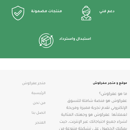
دعم فني
منتجات مضمونة
استبدال واسترداد
موقع و متجر عفركوش
متجر عفركوش
الرئيسية
ما هو عفركوش؟
عفركوش هو منصة شاملة للتسوق
من نحن
الإلكتروني تقدم تجربة مميزة ومريحة
اتصل بنا
لعملائها. عفركوش هو وجهتك المثالية
لشراء جميع احتياجاتك عبر الإنترنت، حيث
المتجر
يمكنك الحصول على تشكيلة متنوعة من