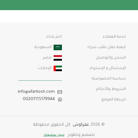
خدمة العملاء
اختر بلدك
كيفية عمل طلب شراء
السعودية
الشحن والتوصيل
مصر
الإستبدال و الإسترداد
الإمارات
سياسة الخصوصية
الشروط والأحكام
info@afarkosh.com
00201115179944
خريطة الموقع
© 2026
عفركوش
. كل الحقوق محفوظة
تصميم وتطوير
نبيل سليمان