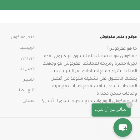
موقع و متجر عفركوش
متجر عفركوش
الرئيسية
ما هو عفركوش؟
عفركوش هو منصة شاملة للتسوق الإلكتروني تقدم
من نحن
تجربة مميزة ومريحة لعملائها. عفركوش هو وجهتك
اتصل بنا
المثالية لشراء جميع احتياجاتك عبر الإنترنت، حيث
يمكنك الحصول على تشكيلة متنوعة من أفضل
المتجر
المنتجات بأسعار تنافسية مع خيارات دفع مرنة
تتبع الطلب
وخدمات شحن ممتازة.
اختر عفركوش اليوم واستمتع بتجربة تسوق لا تُنسى!
حسابي
×
اسألني عن أي شيء