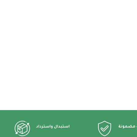
 مضمونة
استبدال واسترداد