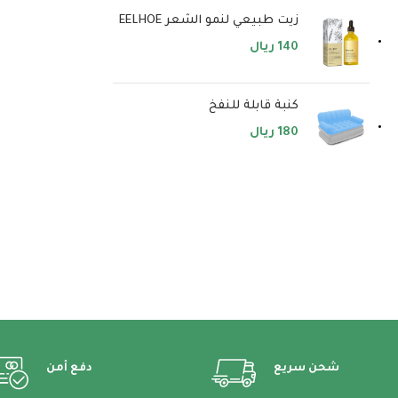
زيت طبيعي لنمو الشعر EELHOE
140
ريال
كنبة قابلة للنفخ
180
ريال
شحن سريع
دفع أمن