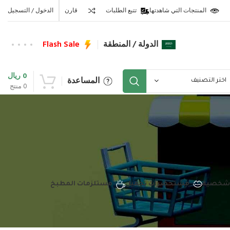
المنتجات التي شاهدتها
تتبع الطلبات
قارن
الدخول / التسجيل
الدولة / المنطقة
Flash Sale
0
ريال
المساعدة
اختر التصنيف
0
منتج
 شخصية
مستحضرات تجميل
مستلزمات المطبخ