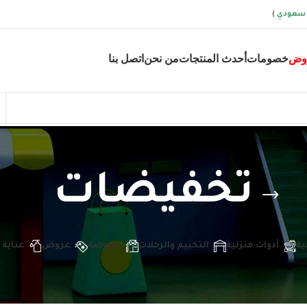
 سعودي
)
وض
خصومات
أحدث المنتجات
من نحن
اتصل بنا
تخفيضات
ية
أدوات منزلية
التخييم والرحلات
الموضة
عروض
عناية