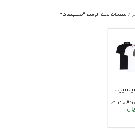
ر
منتجات تحت الوسم “تخفيضات”
ض ٣ تيشيرت
فاخر
رجالي
,
عروض
يال
الخيارات