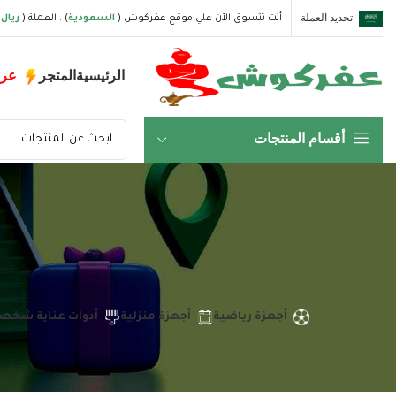
تحديد العملة
أنت تتسوق الآن علي موقع عفركوش (
السعودية
) . العملة (
ريال
الرئيسية
المتجر
عر
أقسام المنتجات
أجهزة رياضية
أجهزة منزلية
أدوات عناية شخص