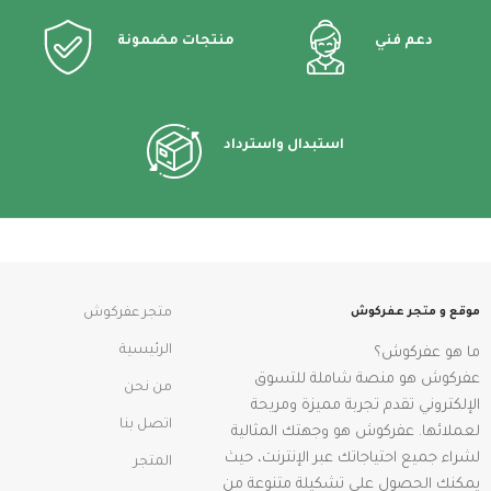
دعم فني
منتجات مضمونة
استبدال واسترداد
موقع و متجر عفركوش
متجر عفركوش
الرئيسية
ما هو عفركوش؟
عفركوش هو منصة شاملة للتسوق
من نحن
الإلكتروني تقدم تجربة مميزة ومريحة
اتصل بنا
لعملائها. عفركوش هو وجهتك المثالية
لشراء جميع احتياجاتك عبر الإنترنت، حيث
المتجر
يمكنك الحصول على تشكيلة متنوعة من