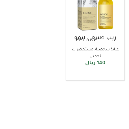
زيت طبيعي لنمو
الشعر EELHOE
عناية شخصية
,
مستحضرات
تجميل
140
ريال
إضافة إلى السلة