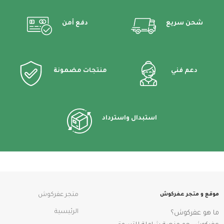
شحن سريع
دفع أمن
دعم فني
منتجات مضمونة
استبدال واسترداد
موقع و متجر عفركوش
متجر عفركوش
الرئيسية
ما هو عفركوش؟