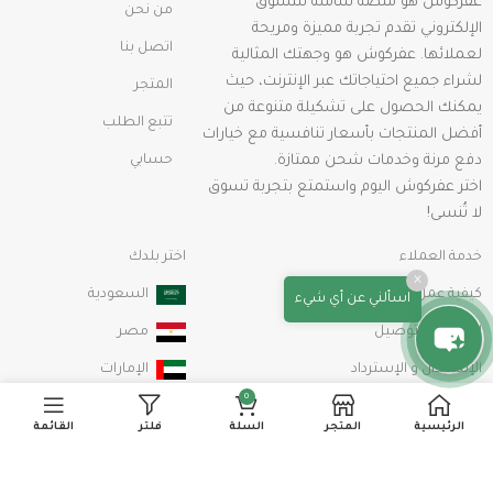
عفركوش هو منصة شاملة للتسوق
من نحن
الإلكتروني تقدم تجربة مميزة ومريحة
اتصل بنا
لعملائها. عفركوش هو وجهتك المثالية
لشراء جميع احتياجاتك عبر الإنترنت، حيث
المتجر
يمكنك الحصول على تشكيلة متنوعة من
تتبع الطلب
أفضل المنتجات بأسعار تنافسية مع خيارات
دفع مرنة وخدمات شحن ممتازة.
حسابي
اختر عفركوش اليوم واستمتع بتجربة تسوق
لا تُنسى!
خدمة العملاء
اختر بلدك
×
كيفية عمل طلب شراء
السعودية
اسألني عن أي شيء
الشحن والتوصيل
مصر
الإستبدال و الإسترداد
الإمارات
0
سياسة الخصوصية
الرئيسية
المتجر
السلة
فلتر
القائمة
الشروط والأحكام
info@afarkosh.com
00201115179944
خريطة الموقع