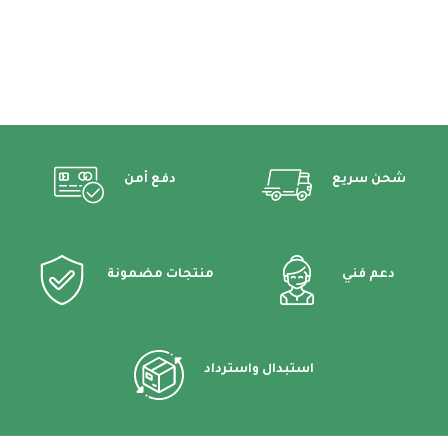
شحن سريع
دفع أمن
دعم فني
منتجات مضمونة
استبدال واسترداد