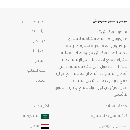
موقع و متجر عفركوش
متجر عفركوش
الرئيسية
ما هو عفركوش؟
عفركوش هو منصة شاملة للتسوق
من نحن
الإلكتروني تقدم تجربة مميزة ومريحة
اتصل بنا
لعملائها. عفركوش هو وجهتك المثالية
لشراء جميع احتياجاتك عبر الإنترنت، حيث
المتجر
يمكنك الحصول على تشكيلة متنوعة من
تتبع الطلب
أفضل المنتجات بأسعار تنافسية مع خيارات
دفع مرنة وخدمات شحن ممتازة.
حسابي
اختر عفركوش اليوم واستمتع بتجربة تسوق
لا تُنسى!
خدمة العملاء
اختر بلدك
كيفية عمل طلب شراء
السعودية
الشحن والتوصيل
مصر